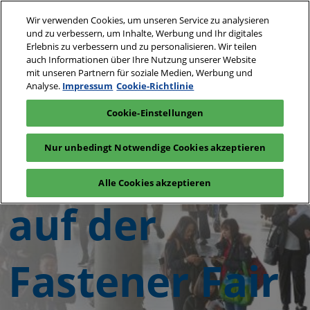
Weiter
S
Wir verwenden Cookies, um unseren Service zu analysieren
zum
ö
und zu verbessern, um Inhalte, Werbung und Ihr digitales
Inhalt
Erlebnis zu verbessern und zu personalisieren. Wir teilen
6. - 8. April 2027
Interesse anmelden
Stand anfragen
auch Informationen über Ihre Nutzung unserer Website
Stuttgart
mit unseren Partnern für soziale Medien, Werbung und
Analyse.
Impressum
Cookie-Richtlinie
Cookie-Einstellungen
Willkommen
Nur unbedingt Notwendige Cookies akzeptieren
Alle Cookies akzeptieren
auf der
Fastener Fair